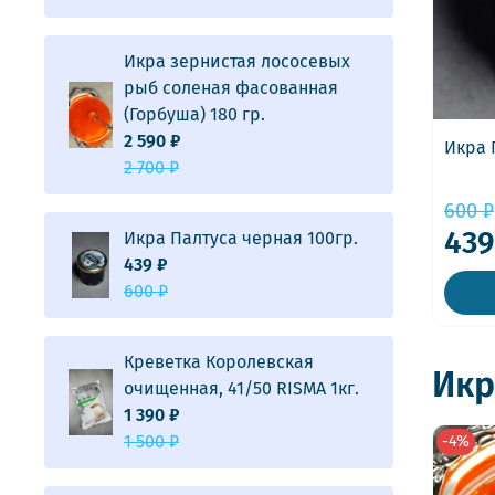
Икра зернистая лососевых
рыб соленая фасованная
(Горбуша) 180 гр.
2 590 ₽
Икра 
2 700 ₽
600 ₽
439
Икра Палтуса черная 100гр.
439 ₽
600 ₽
Креветка Королевская
Икр
очищенная, 41/50 RISMA 1кг.
1 390 ₽
1 500 ₽
-4%