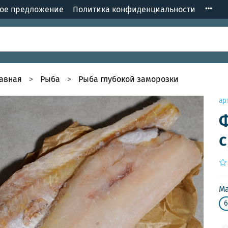
кое предложение
Политика конфиденциальности
лавная
Рыба
Рыба глубокой заморозки
ар
Ф
с
Ма
6