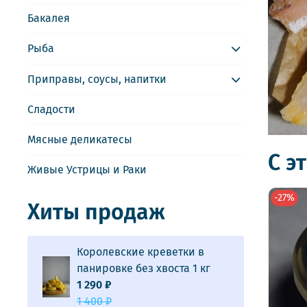
Бакалея
Рыба
Приправы, соусы, напитки
Сладости
Мясные деликатесы
С э
Живые Устрицы и Раки
-27%
Хиты продаж
Королевские креветки в
панировке без хвоста 1 кг
1 290 ₽
1 400 ₽