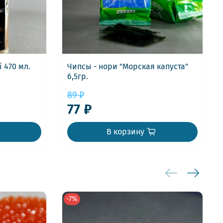
 470 мл.
Чипсы - нори "Морская капуста"
6,5гр.
89 ₽
77 ₽
В корзину
-7%