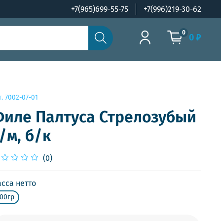
+7(965)699-55-75
+7(996)219-30-62
0
0 ₽
т.
7002-07-01
иле Палтуса Стрелозубый
/м, б/к
(0)
сса нетто
00гр