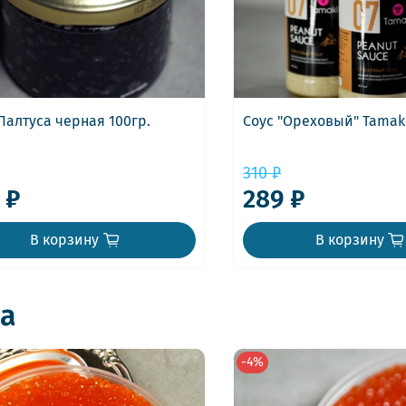
Палтуса черная 100гр.
Соус "Ореховый" Tamaki
310 ₽
 ₽
289 ₽
В корзину
В корзину
а
-4%