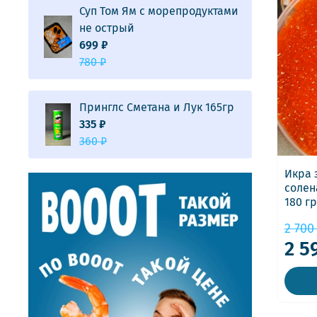
Суп Том Ям с морепродуктами
не острый
699 ₽
780 ₽
Принглс Сметана и Лук 165гр
335 ₽
360 ₽
Икра 
солен
180 гр
2 700
2 5