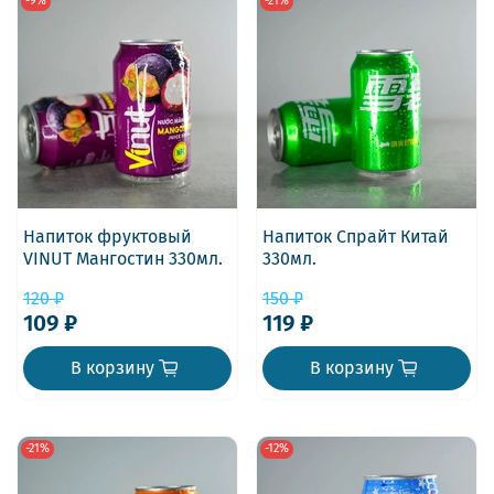
-9%
-21%
Напиток фруктовый
Напиток Спрайт Китай
VINUT Мангостин 330мл.
330мл.
120 ₽
150 ₽
109 ₽
119 ₽
В корзину
В корзину
-21%
-12%