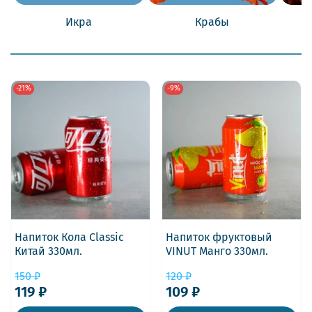
Икра
Крабы
-21%
-9%
Напиток Кола Classic
Напиток фруктовый
Китай 330мл.
VINUT Манго 330мл.
150 ₽
120 ₽
119 ₽
109 ₽