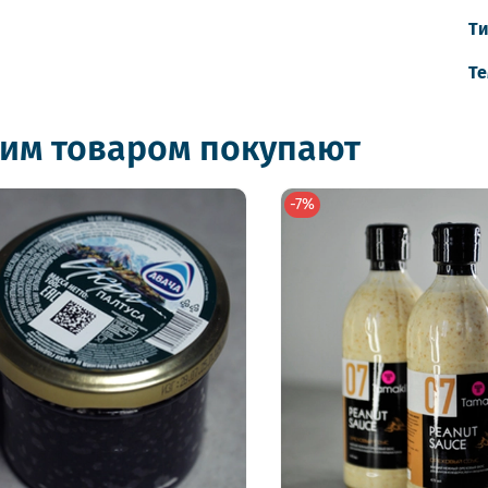
Ти
Те
тим товаром покупают
-7%