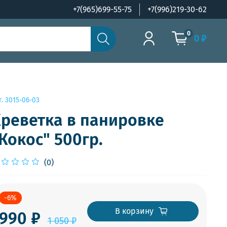
+7(965)699-55-75
+7(996)219-30-62
0
0 ₽
т.
3015-06-03
реветка в панировке
Кокос" 500гр.
(0)
-6%
В корзину
990 ₽
1 050 ₽