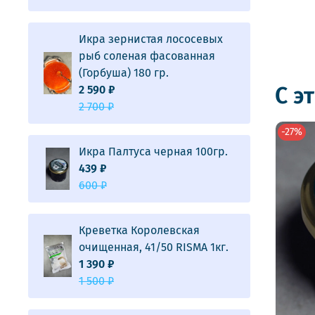
Икра зернистая лососевых
рыб соленая фасованная
(Горбуша) 180 гр.
С э
2 590 ₽
2 700 ₽
-27%
Икра Палтуса черная 100гр.
439 ₽
600 ₽
Креветка Королевская
очищенная, 41/50 RISMA 1кг.
1 390 ₽
1 500 ₽