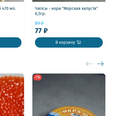
 470 мл.
Чипсы - нори "Морская капуста"
6,5гр.
89 ₽
77 ₽
В корзину
-7%