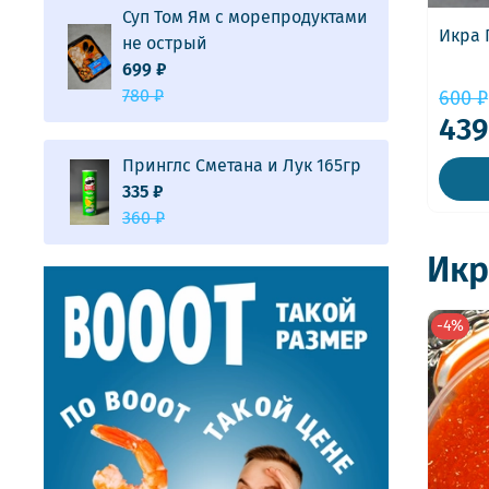
Суп Том Ям с морепродуктами
Икра 
не острый
699 ₽
780 ₽
600 ₽
439
Принглс Сметана и Лук 165гр
335 ₽
360 ₽
Икр
-4%