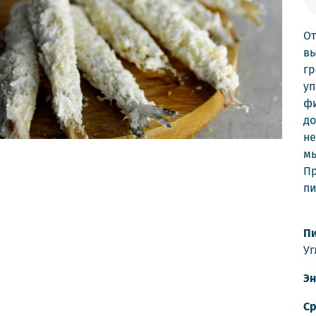
От
вы
гр
уп
фи
до
не
мы
Пр
пи
Пи
Уг
Эн
Ср