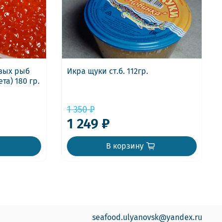
евых рыб
Икра щуки ст.б. 112гр.
та) 180 гр.
1 350 ₽
1 249 ₽
В корзину
seafood.ulyanovsk@yandex.ru