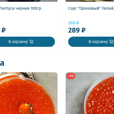
Палтуса черная 100гр.
Соус "Ореховый" Tamaki
310 ₽
 ₽
289 ₽
В корзину
В корзину
а
-4%