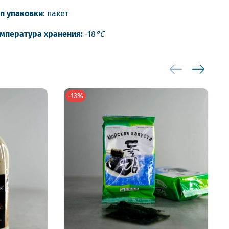
п упаковки
: пакет
мпература хранения:
-18
°С
-13%