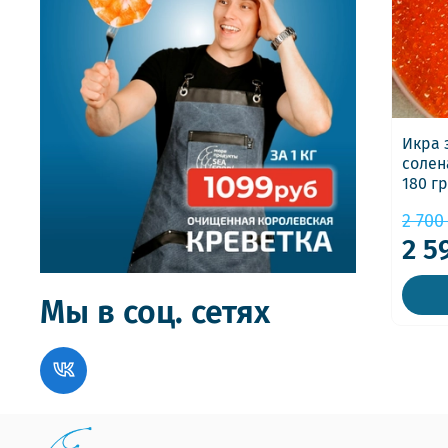
Икра 
солен
180 гр
2 700
2 5
Мы в соц. сетях