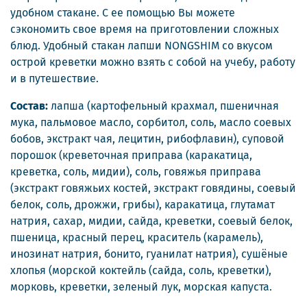
удобном стакане. С ее помощью Вы можете
сэкономить свое время на приготовлении сложных
блюд. Удобный стакан лапши NONGSHIM со вкусом
острой креветки можно взять с собой на учебу, работу
и в путешествие.
Состав:
лапша (картофельный крахмал, пшеничная
мука, пальмовое масло, сорбитол, соль, масло соевых
бобов, экстракт чая, лецитин, рибофлавин), суповой
порошок (креветочная приправа (каракатица,
креветка, соль, мидии), соль, говяжья приправа
(экстракт говяжьих костей, экстракт говядины, соевый
белок, соль, дрожжи, грибы), каракатица, глутамат
натрия, сахар, мидии, сайда, креветки, соевый белок,
пшеница, красный перец, краситель (карамель),
инозинат натрия, бонито, гуанилат натрия), сушёные
хлопья (морской коктейль (сайда, соль, креветки),
морковь, креветки, зеленый лук, морская капуста.