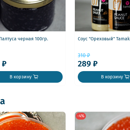
Палтуса черная 100гр.
Соус "Ореховый" Tamaki
310 ₽
 ₽
289 ₽
В корзину
В корзину
а
-4%