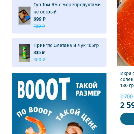
Суп Том Ям с морепродуктами
не острый
699 ₽
780 ₽
Принглс Сметана и Лук 165гр
335 ₽
360 ₽
Икра 
солен
180 гр
2 700
2 5