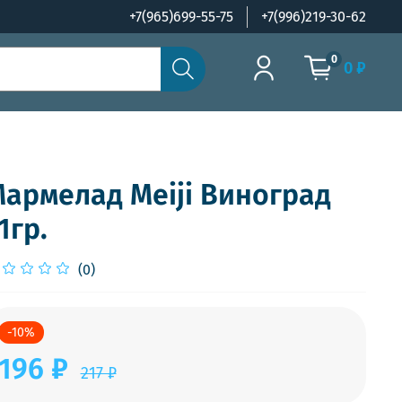
+7(965)699-55-75
+7(996)219-30-62
0
0 ₽
армелад Meiji Виноград
1гр.
(0)
-10%
196 ₽
217 ₽