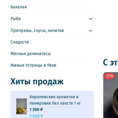
Бакалея
Рыба
Приправы, соусы, напитки
Сладости
Мясные деликатесы
С э
Живые Устрицы и Раки
-27%
Хиты продаж
Королевские креветки в
панировке без хвоста 1 кг
1 290 ₽
1 400 ₽