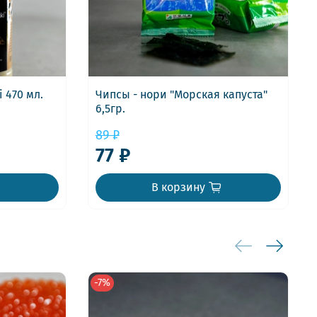
 470 мл.
Чипсы - нори "Морская капуста"
6,5гр.
89 ₽
77 ₽
В корзину
-7%