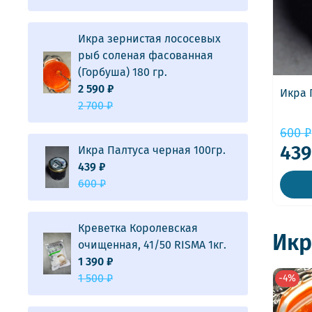
Икра зернистая лососевых
рыб соленая фасованная
(Горбуша) 180 гр.
2 590 ₽
Икра 
2 700 ₽
600 ₽
439
Икра Палтуса черная 100гр.
439 ₽
600 ₽
Креветка Королевская
Икр
очищенная, 41/50 RISMA 1кг.
1 390 ₽
1 500 ₽
-4%