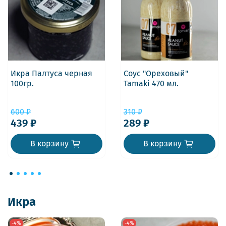
Икра Палтуса черная
Соус "Ореховый"
100гр.
Tamaki 470 мл.
600 ₽
310 ₽
439 ₽
289 ₽
В корзину
В корзину
Икра
-4%
-4%