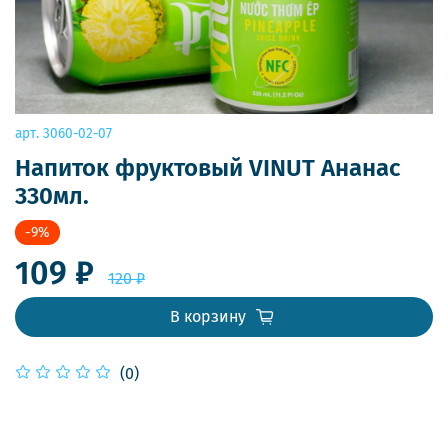
арт.
3060-02-07
Напиток фруктовый VINUT Ананас
330мл.
-9%
109 ₽
120 ₽
В корзину
(0)