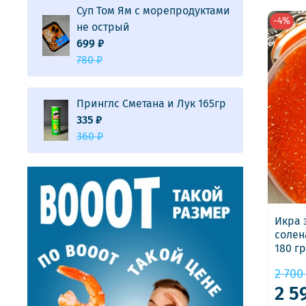
Суп Том Ям с морепродуктами
-4%
не острый
699 ₽
780 ₽
Принглс Сметана и Лук 165гр
335 ₽
360 ₽
Икра 
солен
180 гр
2 700
2 5