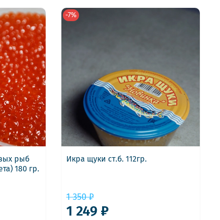
-7%
евых рыб
Икра щуки ст.б. 112гр.
та) 180 гр.
1 350 ₽
1 249 ₽