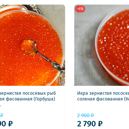
-4%
зернистая лососевых рыб
Икра зернистая лосос
ая фасованная (Горбуша)
соленая фасованная (Ке
.
 ₽
2 900 ₽
90 ₽
2 790 ₽