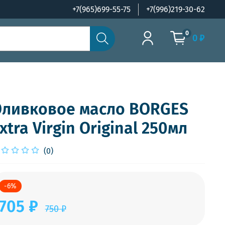
+7(965)699-55-75
+7(996)219-30-62
0
0 ₽
ливковое масло BORGES
xtra Virgin Original 250мл
(0)
-6%
705 ₽
750 ₽