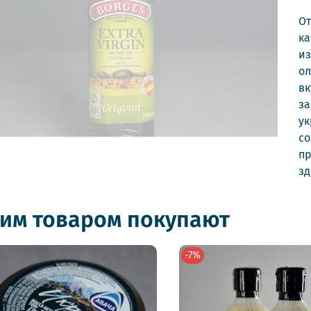
От
ка
из
ол
вк
за
ук
со
пр
зд
тим товаром покупают
-7%