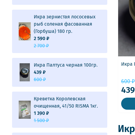
Икра зернистая лососевых
рыб соленая фасованная
(Горбуша) 180 гр.
2 590 ₽
2 700 ₽
Икра 
Икра Палтуса черная 100гр.
439 ₽
600 ₽
600 ₽
439
Креветка Королевская
очищенная, 41/50 RISMA 1кг.
1 390 ₽
1 500 ₽
Икр