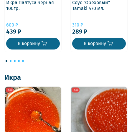
Икра Палтуса черная
Соус "Ореховый"
100гр.
Tamaki 470 мл.
600 ₽
310 ₽
439 ₽
289 ₽
В корзину
В корзину
Икра
-4%
-4%