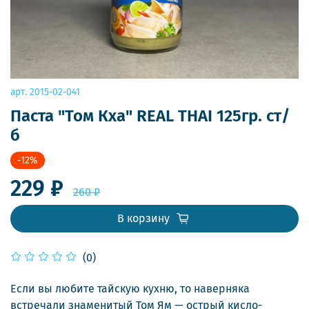
арт.
2015-02-041
Паста "Том Кха" REAL THAI 125гр. ст/
б
-12%
229 ₽
260 ₽
В корзину
(0)
Если вы любите тайскую кухню, то наверняка
встречали знаменитый Том Ям — острый кисло-