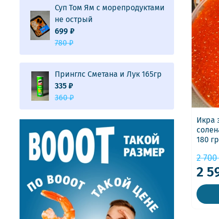
Суп Том Ям с морепродуктами
не острый
699 ₽
780 ₽
Принглс Сметана и Лук 165гр
335 ₽
360 ₽
Икра 
солен
180 гр
2 700
2 5