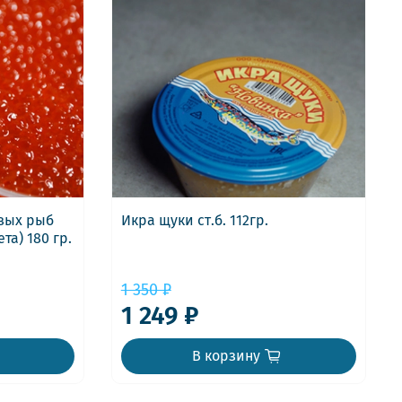
евых рыб
Икра щуки ст.б. 112гр.
та) 180 гр.
1 350 ₽
1 249 ₽
В корзину