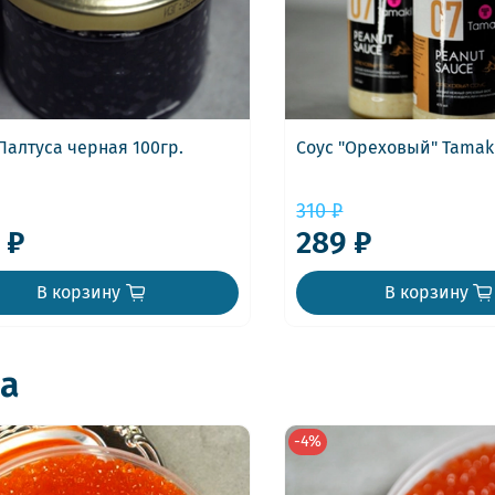
Палтуса черная 100гр.
Соус "Ореховый" Tamaki
310 ₽
 ₽
289 ₽
В корзину
В корзину
а
-4%