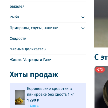
Бакалея
Рыба
Приправы, соусы, напитки
Сладости
Мясные деликатесы
С э
Живые Устрицы и Раки
-27%
Хиты продаж
Королевские креветки в
панировке без хвоста 1 кг
1 290 ₽
1 400 ₽