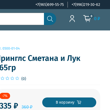
+7(965)699-55-75
+7(996)219-30-62
0
0 ₽
т.
0500-01-04
ринглс Сметана и Лук
65гр
(0)
-7%
В корзину
335 ₽
360 ₽