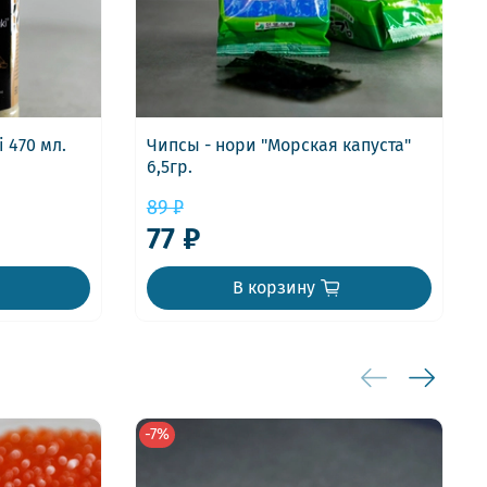
 470 мл.
Чипсы - нори "Морская капуста"
6,5гр.
89 ₽
77 ₽
В корзину
-7%