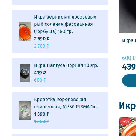
Икра зернистая лососевых
рыб соленая фасованная
(Горбуша) 180 гр.
2 590 ₽
Икра 
2 700 ₽
600 ₽
439
Икра Палтуса черная 100гр.
439 ₽
600 ₽
Креветка Королевская
Икр
очищенная, 41/50 RISMA 1кг.
1 390 ₽
1 500 ₽
-4%