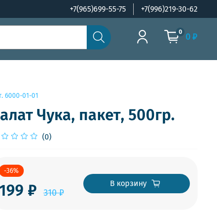
+7(965)699-55-75
+7(996)219-30-62
0
0 ₽
т.
6000-01-01
алат Чука, пакет, 500гр.
(0)
-36%
В корзину
199 ₽
310 ₽