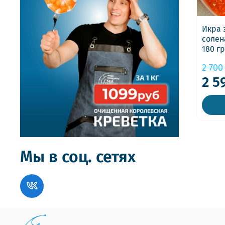
Икра 
солен
180 гр
2 700
2 5
Мы в соц. сетях