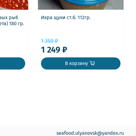
евых рыб
Икра щуки ст.б. 112гр.
та) 180 гр.
1 350 ₽
1 249 ₽
В корзину
seafood.ulyanovsk@yandex.ru