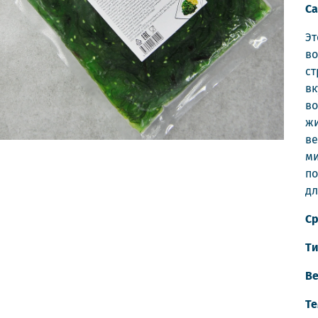
Са
Эт
во
ст
вк
во
жи
ве
ми
по
дл
Ср
Ти
Ве
Те