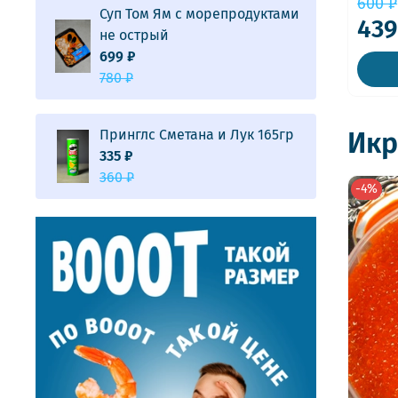
600 ₽
Суп Том Ям с морепродуктами
439
не острый
699 ₽
780 ₽
Принглс Сметана и Лук 165гр
Икр
335 ₽
360 ₽
-4%