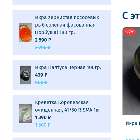
С э
Икра зернистая лососевых
рыб соленая фасованная
-27%
(Горбуша) 180 гр.
2 590 ₽
2 700 ₽
Икра Палтуса черная 100гр.
439 ₽
600 ₽
Креветка Королевская
очищенная, 41/50 RISMA 1кг.
1 390 ₽
Икра 
1 500 ₽