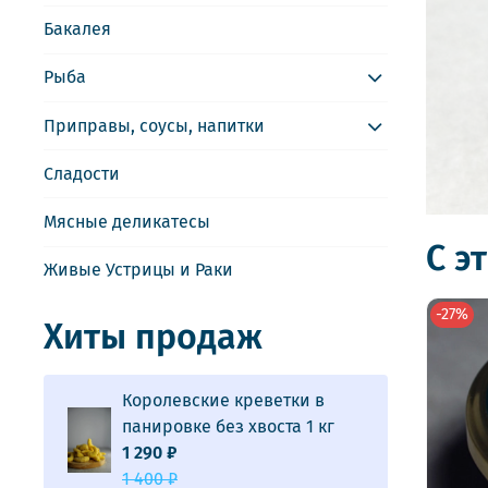
Бакалея
Рыба
Приправы, соусы, напитки
Сладости
Мясные деликатесы
С э
Живые Устрицы и Раки
-27%
Хиты продаж
Королевские креветки в
панировке без хвоста 1 кг
1 290 ₽
1 400 ₽