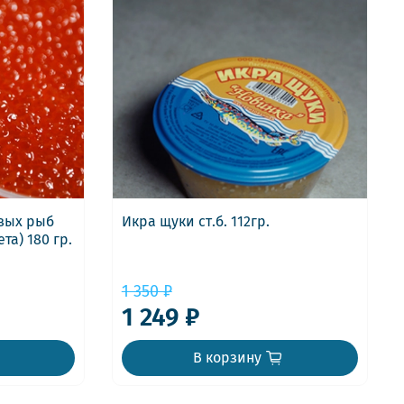
евых рыб
Икра щуки ст.б. 112гр.
та) 180 гр.
1 350 ₽
1 249 ₽
В корзину