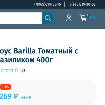
+7(965)699-55-75
+7(996)219-30-62
0
0 ₽
оус Barilla Томатный с
азиликом 400г
(0)
-13%
269 ₽
310 ₽