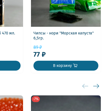
 470 мл.
Чипсы - нори "Морская капуста"
6,5гр.
89 ₽
77 ₽
В корзину
-7%