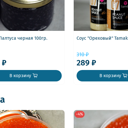
Палтуса черная 100гр.
Соус "Ореховый" Tamaki
310 ₽
 ₽
289 ₽
В корзину
В корзину
а
-4%