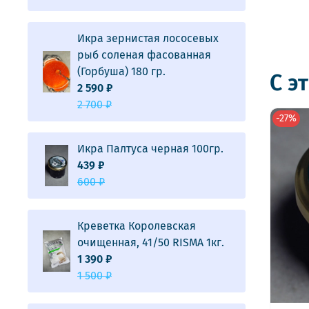
Икра зернистая лососевых
рыб соленая фасованная
(Горбуша) 180 гр.
С э
2 590 ₽
2 700 ₽
-27%
Икра Палтуса черная 100гр.
439 ₽
600 ₽
Креветка Королевская
очищенная, 41/50 RISMA 1кг.
1 390 ₽
1 500 ₽