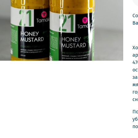
Со
Ва
Хо
ар
47
ос
за
мя
го
сн
По
уб
по