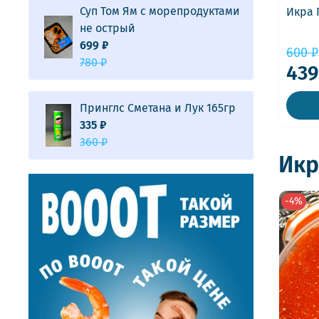
Суп Том Ям с морепродуктами
Икра 
не острый
699 ₽
600 ₽
780 ₽
439
Принглс Сметана и Лук 165гр
335 ₽
360 ₽
Икр
-4%