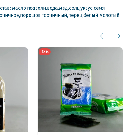
став:
масло подсолн,вода,мёд,соль,уксус,семя
рчичное,порошок горчичный,перец белый молотый
-13%