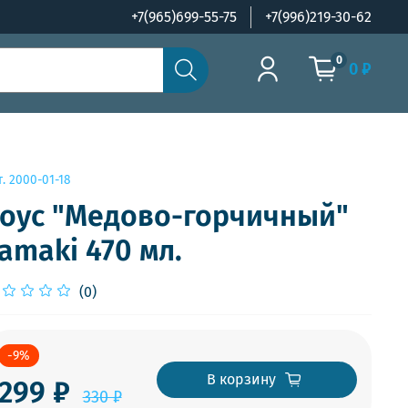
+7(965)699-55-75
+7(996)219-30-62
0
0 ₽
т.
2000-01-18
оус "Медово-горчичный"
amaki 470 мл.
(0)
-9%
В корзину
299 ₽
330 ₽