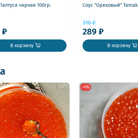
Палтуса черная 100гр.
Соус "Ореховый" Tamaki
310 ₽
 ₽
289 ₽
В корзину
В корзину
а
-4%