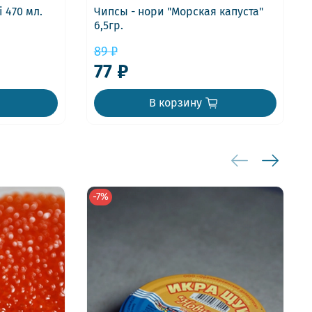
 470 мл.
Чипсы - нори "Морская капуста"
6,5гр.
89 ₽
77 ₽
В корзину
-7%