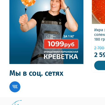
Икра 
солен
180 гр
2 700
2 5
Мы в соц. сетях