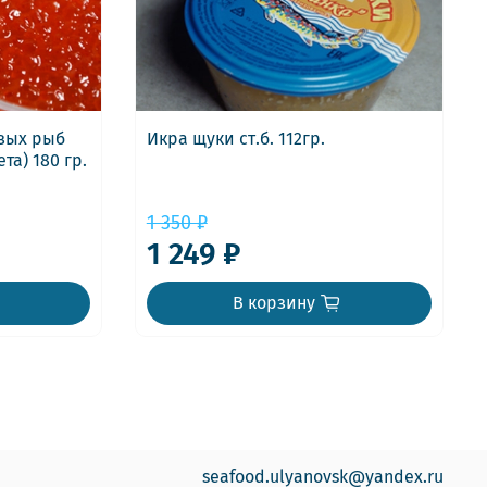
евых рыб
Икра щуки ст.б. 112гр.
та) 180 гр.
1 350 ₽
1 249 ₽
В корзину
seafood.ulyanovsk@yandex.ru