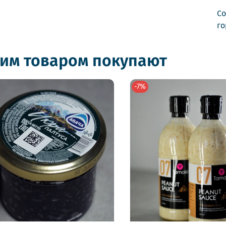
Со
го
тим товаром покупают
-7%