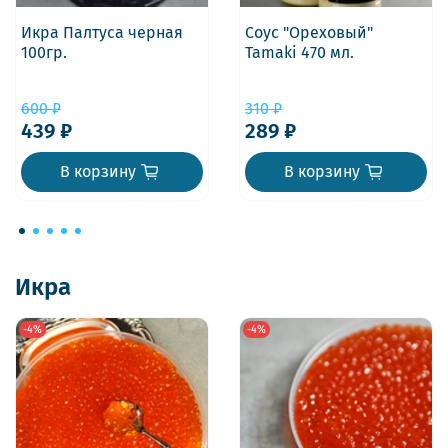
Икра Палтуса черная
Соус "Ореховый"
100гр.
Tamaki 470 мл.
600 ₽
310 ₽
439 ₽
289 ₽
В корзину
В корзину
Икра
-4%
-4%