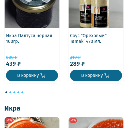
Икра Палтуса черная
Соус "Ореховый"
100гр.
Tamaki 470 мл.
600 ₽
310 ₽
439 ₽
289 ₽
В корзину
В корзину
Икра
-4%
-4%