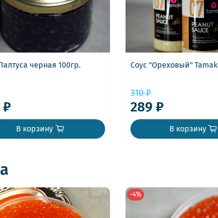
Палтуса черная 100гр.
Соус "Ореховый" Tamaki
310 ₽
 ₽
289 ₽
В корзину
В корзину
а
-4%