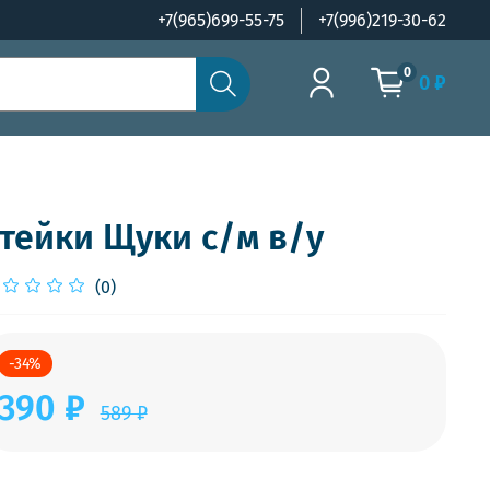
+7(965)699-55-75
+7(996)219-30-62
0
0 ₽
тейки Щуки с/м в/у
(0)
-34%
390 ₽
589 ₽