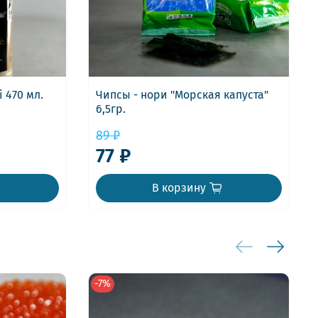
 470 мл.
Чипсы - нори "Морская капуста"
6,5гр.
89 ₽
77 ₽
В корзину
-7%