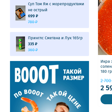
Суп Том Ям с морепродуктами
не острый
699 ₽
780 ₽
Принглс Сметана и Лук 165гр
335 ₽
360 ₽
Икра 
солен
180 гр
2 700
2 5