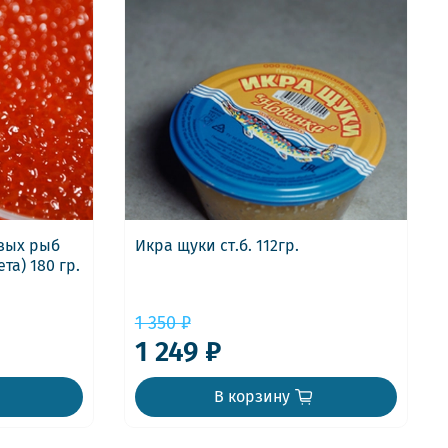
евых рыб
Икра щуки ст.б. 112гр.
та) 180 гр.
1 350 ₽
1 249 ₽
В корзину