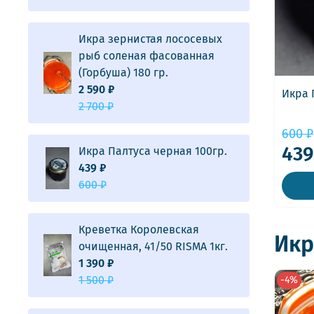
Икра зернистая лососевых
рыб соленая фасованная
(Горбуша) 180 гр.
2 590 ₽
Икра 
2 700 ₽
600 ₽
439
Икра Палтуса черная 100гр.
439 ₽
600 ₽
Креветка Королевская
Икр
очищенная, 41/50 RISMA 1кг.
1 390 ₽
1 500 ₽
-4%