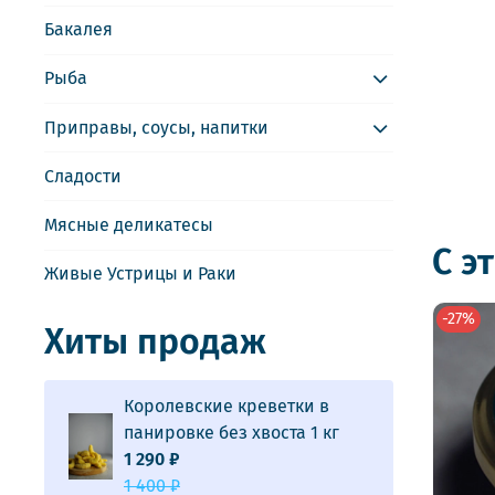
Бакалея
Рыба
Приправы, соусы, напитки
Сладости
Мясные деликатесы
С э
Живые Устрицы и Раки
-27%
Хиты продаж
Королевские креветки в
панировке без хвоста 1 кг
1 290 ₽
1 400 ₽