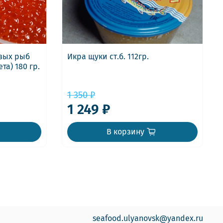
евых рыб
Икра щуки ст.б. 112гр.
та) 180 гр.
1 350 ₽
1 249 ₽
В корзину
seafood.ulyanovsk@yandex.ru