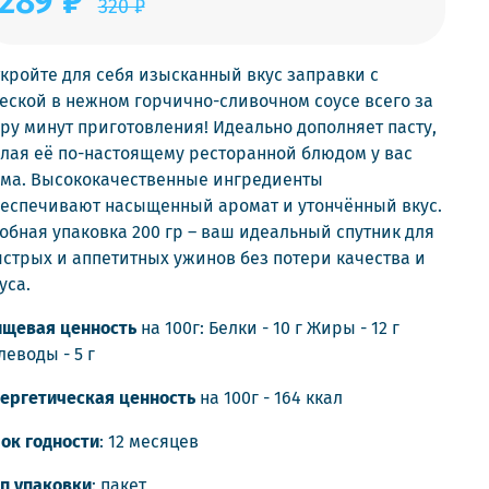
289 ₽
320 ₽
кройте для себя изысканный вкус заправки с
еской в нежном горчично-сливочном соусе всего за
ру минут приготовления! Идеально дополняет пасту,
лая её по-настоящему ресторанной блюдом у вас
ма. Высококачественные ингредиенты
еспечивают насыщенный аромат и утончённый вкус.
обная упаковка 200 гр – ваш идеальный спутник для
стрых и аппетитных ужинов без потери качества и
уса.
щевая ценность
на 100г: Белки - 10 г Жиры - 12 г
леводы - 5 г
ергетическая ценность
на 100г - 164 ккал
ок годности
: 12 месяцев
п упаковки
: пакет