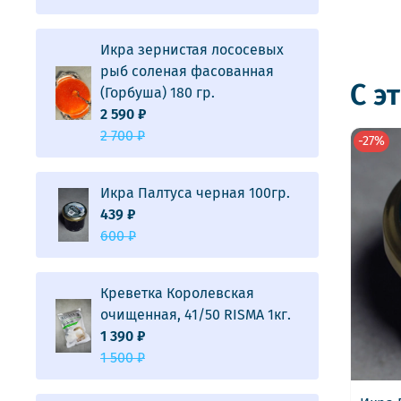
Икра зернистая лососевых
рыб соленая фасованная
С э
(Горбуша) 180 гр.
2 590 ₽
2 700 ₽
-27%
Икра Палтуса черная 100гр.
439 ₽
600 ₽
Креветка Королевская
очищенная, 41/50 RISMA 1кг.
1 390 ₽
1 500 ₽