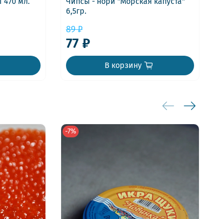
 470 мл.
Чипсы - нори "Морская капуста"
6,5гр.
89 ₽
77 ₽
В корзину
-7%