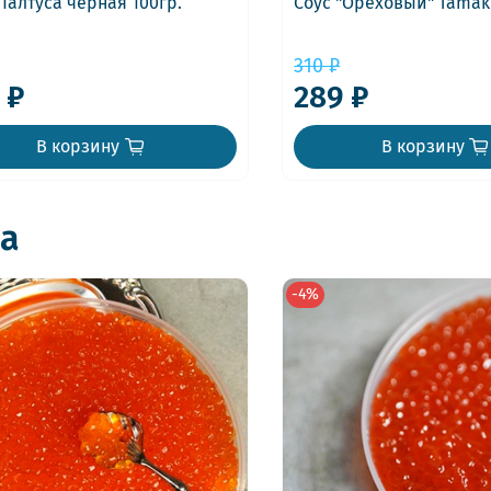
Палтуса черная 100гр.
Соус "Ореховый" Tamaki
310 ₽
 ₽
289 ₽
В корзину
В корзину
а
-4%