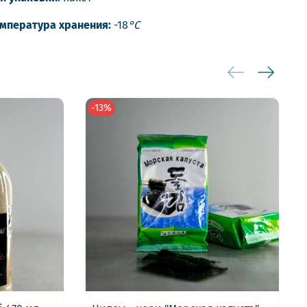
мпература хранения:
-18
°С
-13%