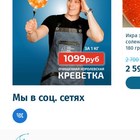
Икра 
солен
180 гр
2 700
2 5
Мы в соц. сетях