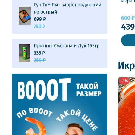
Икра 
Суп Том Ям с морепродуктами
не острый
600 ₽
699 ₽
439
780 ₽
Принглс Сметана и Лук 165гр
335 ₽
360 ₽
Икр
-4%