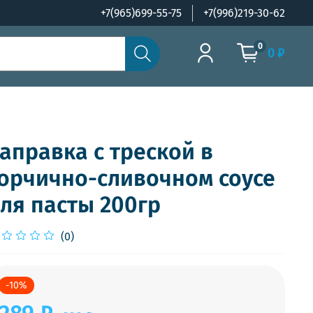
+7(965)699-55-75
+7(996)219-30-62
0
0 ₽
аправка с треской в
орчично-сливочном соусе
ля пасты 200гр
(0)
-10%