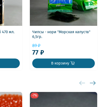
 470 мл.
Чипсы - нори "Морская капуста"
6,5гр.
89 ₽
77 ₽
В корзину
-7%