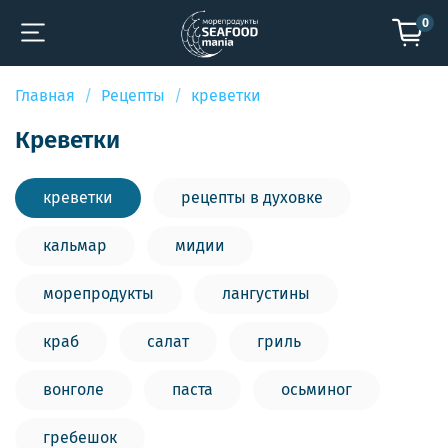
0
Главная
Рецепты
креветки
креветки
креветки
рецепты в духовке
кальмар
мидии
морепродукты
лангустины
краб
салат
гриль
вонголе
паста
осьминог
гребешок